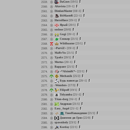
DaGnes
[19/1]
2559.
Altavista
[19/-1]
2560.
DimlanMaster
[18/-1]
2561.
BitMasteR
[22/-1]
2562.
НитоНисе
[19/-1]
2563.
Ярый
[20/1]
2564.
soclose
[20/0]
2565.
Gugi
[20/-1]
2566.
Смокер
[21/1]
2567.
Wildhunter
[23/1]
2568.
~ParviZ~
[19/-1]
2569.
MaRvYn
[21/1]
2570.
Трабл
[20/1]
2571.
Mortus
[20/-1]
2572.
Варрант
[21/1]
2573.
~*AlximiK*~
[22/1]
2574.
Mechanik
[25/2]
2575.
Будь навсегда
[20/-1]
2576.
-Wonders-
[17/3]
2577.
Filipoff
[19/1]
2578.
Tolyamba
[21/-1]
2579.
Titan-dorg
[16/-1]
2580.
Андриан
[21/1]
2581.
Easy_Angel
[21/-1]
2582.
ТвоеНаваждение
[21/1]
2583.
Джимми ди Гриз
[22/0]
2584.
spawnholy
[23/1]
2585.
Korday
[22/1]
2586.