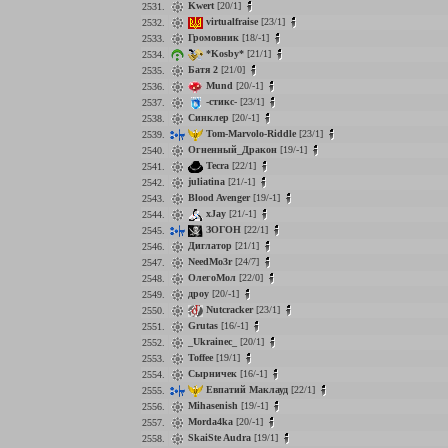
Kwert
[20/1]
2531.
virtualfraise
[23/1]
2532.
Громовник
[18/-1]
2533.
*Kosby*
[21/1]
2534.
Батя 2
[21/0]
2535.
Mund
[20/-1]
2536.
-стикс-
[23/1]
2537.
Синклер
[20/-1]
2538.
Tom-Marvolo-Riddle
[23/1]
2539.
Огненный_Дракон
[19/-1]
2540.
Tecra
[22/1]
2541.
juliatina
[21/-1]
2542.
Blood Avenger
[19/-1]
2543.
xJay
[21/-1]
2544.
ЗОГОН
[22/1]
2545.
Диглатор
[21/1]
2546.
NeedMo3r
[24/7]
2547.
ОлегоМол
[22/0]
2548.
дроу
[20/-1]
2549.
Nutcracker
[23/1]
2550.
Grutas
[16/-1]
2551.
_Ukrainec_
[20/1]
2552.
Toffee
[19/1]
2553.
Сырничек
[16/-1]
2554.
Евпатий Маклауд
[22/1]
2555.
Mihasenish
[19/-1]
2556.
Morda4ka
[20/-1]
2557.
SkaiSte Audra
[19/1]
2558.