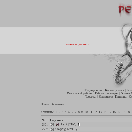
Рейтинг персонажей
Общий рейтинг
|
Боевой рейтинг
|
Рей
Хаотический рейтинг
|
Рейтинг полемарха
|
Элитный
Поместья
|
Наставники
|
Питомцы
|
О
Фраги
|
Ксенотеки
Страницы:
1
,
2
,
3
,
4
,
5
,
6
,
7
,
8
,
9
,
10
,
11
,
12
,
13
,
14
,
15
,
16
,
17
,
18
,
19
,
№
Персонаж
IcyDi
[21/-1]
2501.
Ск@л@
[22/1]
2502.