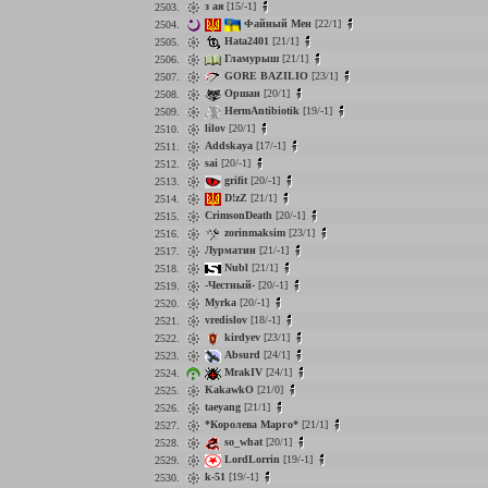
з ая
[15/-1]
2503.
Файный Мен
[22/1]
2504.
Hata2401
[21/1]
2505.
Гламурыш
[21/1]
2506.
GORE BAZILIO
[23/1]
2507.
Оршан
[20/1]
2508.
HermAntibiotik
[19/-1]
2509.
lilov
[20/1]
2510.
Addskaya
[17/-1]
2511.
sai
[20/-1]
2512.
grifit
[20/-1]
2513.
D!zZ
[21/1]
2514.
CrimsonDeath
[20/-1]
2515.
zorinmaksim
[23/1]
2516.
Лурматин
[21/-1]
2517.
Nubl
[21/1]
2518.
-Честный-
[20/-1]
2519.
Myrka
[20/-1]
2520.
vredislov
[18/-1]
2521.
kirdyev
[23/1]
2522.
Absurd
[24/1]
2523.
MrakIV
[24/1]
2524.
KakawkO
[21/0]
2525.
taeyang
[21/1]
2526.
*Королева Марго*
[21/1]
2527.
so_what
[20/1]
2528.
LordLorrin
[19/-1]
2529.
k-51
[19/-1]
2530.