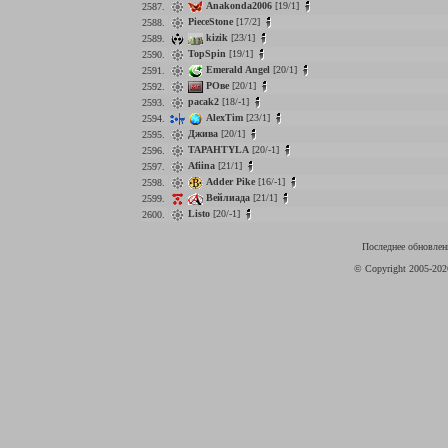
Anakonda2006
[19/1]
2587.
PieceStone
[17/2]
2588.
kizik
[23/1]
2589.
TopSpin
[19/1]
2590.
Emerald Angel
[20/1]
2591.
РОве
[20/1]
2592.
pacak2
[18/-1]
2593.
AlexTim
[23/1]
2594.
Джива
[20/1]
2595.
TAPAHTYLA
[20/-1]
2596.
Afiina
[21/1]
2597.
Adder Pike
[16/-1]
2598.
Вейлиада
[21/1]
2599.
Listo
[20/-1]
2600.
Последнее обновлени
© Copyright 2005-20