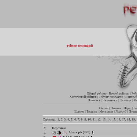
Рейтинг персонажей
Общий рейтинг
|
Боевой рейтинг
|
Рей
Хаотический рейтинг
|
Рейтинг полемарха
|
Элитный
Поместья
|
Наставники
|
Питомцы
|
О
Общий
|
Охотник
|
Жрец
|
Ре
Шахтер
|
Траппер
|
Металлург
|
Лесоруб
|
Плотн
Страницы:
1
,
2
,
3
,
4
,
5
,
6
,
7
,
8
,
9
,
10
,
11
,
12
,
13
,
14
,
15
,
16
,
17
,
18
,
19
,
№
Персонаж
Adena plz
[25/8]
1.