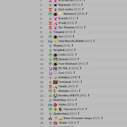
KA3AHOBA
[22/1]
2.
Каракурт
[23/-1]
3.
fayd rautha
[25/2]
4.
Ma3axucT
[25/8]
5.
Karatel
[22/1]
6.
Флаф
[25/3]
7.
Das Phantom
[22/2]
8.
Тенарон
[21/1]
9.
furo
[25/3]
10.
Tom-Marvolo-Riddle
[23/1]
11.
Медвед
[21/6]
12.
ЧеЛоВеК
[23/1]
13.
Lottos
[25/2]
14.
Spinoza
[22/1]
15.
Ivarr Beinlausi
[24/1]
16.
DJ NIk_E
[23/1]
17.
Zavr
[23/1]
18.
Бабайка
[24/0]
19.
Vurdalaak
[24/1]
20.
Vladik
[24/1]
21.
Ridmilav
[23/1]
22.
Котейка ВЖУХ
[24/1]
23.
BladeMan
[23/1]
24.
Adobe
[23/1]
25.
Sanvarvar
[25/4]
26.
Дьяволёнка
[24/1]
27.
Воин Пламени-Анора
[25/2]
28.
~Каин~
[24/1]
29.