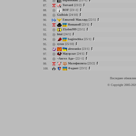
порноежик
[21/-1]
86.
Torvard
[23/2]
87.
ROF
[23/-1]
88.
Gulbish
[24/10]
89.
Евпатий Маклауд
[22/1]
90.
Romanoff
[23/1]
91.
Zlyden999
[23/1]
92.
fetol
[24/1]
93.
bagirochka
[25/1]
94.
syrax
[25/10]
95.
alexranko
[23/1]
96.
Мауэрлат
[24/1]
97.
~Ангел Ада~
[22/-1]
98.
Малефисента
[23/2]
99.
Фаджет
[23/1]
100.
Последнее обновлени
© Copyright 2005-20