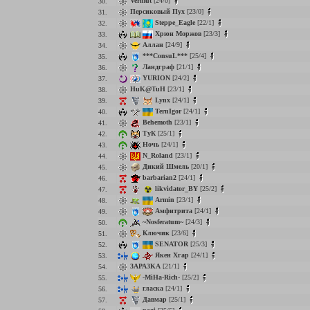
Vermut
[24/0]
30.
Персиковый Пух
[23/0]
31.
Steppe_Eagle
[22/1]
32.
Хрюн Моржов
[23/3]
33.
Аллан
[24/9]
34.
***ConsuL***
[25/4]
35.
Ландграф
[21/1]
36.
YURION
[24/2]
37.
HuK@TuH
[23/1]
38.
Lynx
[24/1]
39.
TernIgor
[24/1]
40.
Behemoth
[23/1]
41.
ТуК
[25/1]
42.
Ночь
[24/1]
43.
N_Roland
[23/1]
44.
Дикий Шмель
[20/1]
45.
barbarian2
[24/1]
46.
likvidator_BY
[25/2]
47.
Armin
[23/1]
48.
Амфитрита
[24/1]
49.
~Nosferatum~
[24/3]
50.
Ключик
[23/6]
51.
SENATOR
[25/3]
52.
Якен Хгар
[24/1]
53.
3APA3KA
[21/1]
54.
-MiHa-Rich-
[25/2]
55.
гласка
[24/1]
56.
Давмар
[25/1]
57.