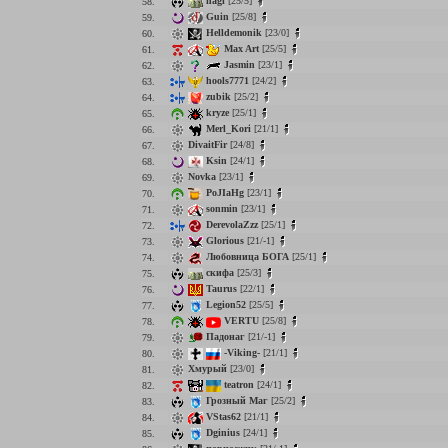
nagi
[25/5]
58.
Guin
[25/8]
59.
Helldemonik
[23/0]
60.
Max Art
[25/5]
61.
Jasmin
[23/1]
62.
hools7771
[24/2]
63.
zubik
[25/2]
64.
kryze
[25/1]
65.
Merl_Kori
[21/1]
66.
DivaitFir
[24/8]
67.
Ksin
[24/1]
68.
Novka
[23/1]
69.
PoJIaHg
[23/1]
70.
sonmin
[23/1]
71.
DerevolaZzz
[25/1]
72.
Glorious
[21/-1]
73.
Любовница БОГА
[25/1]
74.
скифа
[25/3]
75.
Taurus
[22/1]
76.
Legion52
[25/5]
77.
VERTU
[25/8]
78.
Падонаг
[21/-1]
79.
-Viking-
[21/1]
80.
Хмурый
[23/0]
81.
teatron
[24/1]
82.
Грозный Маг
[25/2]
83.
VStas62
[21/1]
84.
Dginius
[24/1]
85.