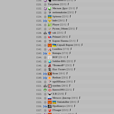
Buccaneer13
[21/2]
1530.
Тигрёнок
[22/1]
1531.
Милыи Друг
[21/1]
1532.
zorinmaksim
[23/1]
1533.
Spinoza
[22/1]
1534.
lmbt
[20/1]
1535.
Player
[22/1]
1536.
Рулон_Обоев
[23/1]
1537.
sak
[23/1]
1538.
Primari
[20/1]
1539.
Барон Пампа
[21/1]
1540.
Серый Ворон
[19/1]
1541.
Lunifera
[17/3]
1542.
Копарь
[17/1]
1543.
ROF
[23/-1]
1544.
Soldier-BIG
[22/1]
1545.
*ВсеякоВ*
[23/2]
1546.
Пал Толич
[21/1]
1547.
Коэн
[19/1]
1548.
Roshan
[23/1]
1549.
oguHHanac
[19/1]
1550.
хукбик
[20/1]
1551.
Киото1993
[22/1]
1552.
X-B
[21/0]
1553.
Металл Доктор
[19/1]
1554.
Tokiokiller
[20/1]
1555.
ПроКонсул
[20/1]
1556.
ITnager
[23/1]
1557.