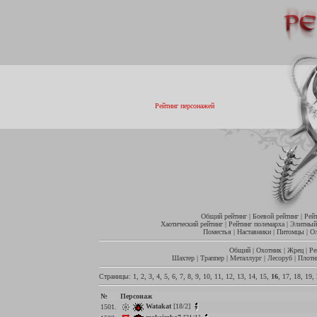
Рейтинг персонажей
Общий рейтинг
|
Боевой рейтинг
|
Рей
Хаотический рейтинг
|
Рейтинг полемарха
|
Элитный
Поместья
|
Наставники
|
Питомцы
|
О
Общий
|
Охотник
|
Жрец
|
Ре
Шахтер
|
Траппер
|
Металлург
|
Лесоруб
|
Плотн
Страницы:
1
,
2
,
3
,
4
,
5
,
6
,
7
,
8
,
9
,
10
,
11
,
12
,
13
,
14
,
15
,
16
,
17
,
18
,
19
,
№
Персонаж
Watakat
[18/2]
1501.