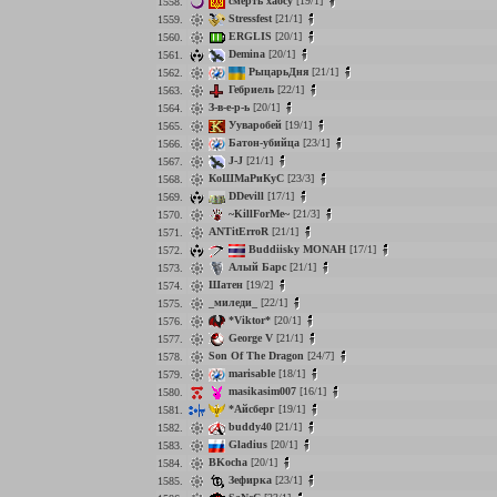
смерть хаосу
[19/1]
1558.
Stressfest
[21/1]
1559.
ERGLIS
[20/1]
1560.
Demina
[20/1]
1561.
РыцарьДня
[21/1]
1562.
Гебриель
[22/1]
1563.
З-в-е-р-ь
[20/1]
1564.
Ууваробей
[19/1]
1565.
Батон-убийца
[23/1]
1566.
J-J
[21/1]
1567.
КоШМаРиКуС
[23/3]
1568.
DDevill
[17/1]
1569.
~KillForMe~
[21/3]
1570.
ANTitErroR
[21/1]
1571.
Buddiisky MONAH
[17/1]
1572.
Алый Барс
[21/1]
1573.
Шатен
[19/2]
1574.
_миледи_
[22/1]
1575.
*Viktor*
[20/1]
1576.
George V
[21/1]
1577.
Son Of The Dragon
[24/7]
1578.
marisable
[18/1]
1579.
masikasim007
[16/1]
1580.
*Айсберг
[19/1]
1581.
buddy40
[21/1]
1582.
Gladius
[20/1]
1583.
BKocha
[20/1]
1584.
Зефирка
[23/1]
1585.