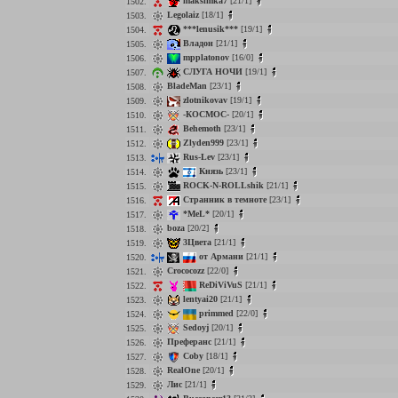
maksimka7
[21/1]
1502.
Legolaiz
[18/1]
1503.
***lenusik***
[19/1]
1504.
Владон
[21/1]
1505.
mpplatonov
[16/0]
1506.
СЛУГА НОЧИ
[19/1]
1507.
BladeMan
[23/1]
1508.
zlotnikovav
[19/1]
1509.
-КОСМОС-
[20/1]
1510.
Behemoth
[23/1]
1511.
Zlyden999
[23/1]
1512.
Rus-Lev
[23/1]
1513.
Князь
[23/1]
1514.
ROCK-N-ROLLshik
[21/1]
1515.
Странник в темноте
[23/1]
1516.
*MeL*
[20/1]
1517.
boza
[20/2]
1518.
3Цвета
[21/1]
1519.
от Армани
[21/1]
1520.
Crococozz
[22/0]
1521.
ReDiViVuS
[21/1]
1522.
lentyai20
[21/1]
1523.
primmed
[22/0]
1524.
Sedoyj
[20/1]
1525.
Преферанс
[21/1]
1526.
Coby
[18/1]
1527.
RealOne
[20/1]
1528.
Лис
[21/1]
1529.