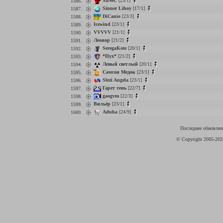
SaNeC
[23/1]
1586.
Sinner Lihoy
[17/1]
1587.
DiCanio
[23/3]
1588.
Icewind
[23/1]
1589.
VVVVV
[21/1]
1590.
Леонор
[21/2]
1591.
SeregaKote
[20/1]
1592.
*Пух*
[21/2]
1593.
Левый светлый
[20/1]
1594.
Самсон Медок
[23/1]
1595.
Slezi Angela
[23/1]
1596.
Гарет тень
[22/7]
1597.
gaogvm
[22/3]
1598.
Вильёр
[23/1]
1599.
Aduha
[24/9]
1600.
Последнее обновлени
© Copyright 2005-20