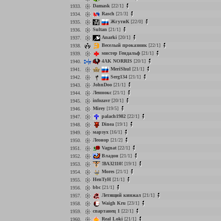
Damask
[22/1]
1933.
Rasch
[21/3]
1934.
ЖгутиК
[22/0]
1935.
Sultan
[21/1]
1936.
Anarki
[20/1]
1937.
Веселый проказник
[22/1]
1938.
мистер Гендальф
[21/1]
1939.
4AK NORRIS
[20/1]
1940.
MeriShul
[21/1]
1941.
Serg134
[21/1]
1942.
JohnDoo
[21/1]
1943.
Леннокс
[21/1]
1944.
infozavr
[20/1]
1945.
Mirey
[19/5]
1946.
palach1982
[22/1]
1947.
Dinea
[19/1]
1948.
марзух
[16/1]
1949.
Леонор
[21/2]
1950.
Vagnat
[22/1]
1951.
Владон
[21/1]
1952.
!ВАЗ2110!
[19/1]
1953.
Mores
[21/1]
1954.
HenTyH
[21/1]
1955.
bbc
[21/1]
1956.
Летящий кинжал
[21/1]
1957.
Waigh Kru
[23/1]
1958.
спартанец 1
[22/1]
1959.
Real Loki
[21/1]
1960.