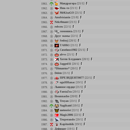
Мандрагора
[21/1]
1961.
Ник-то
[21/1]
1962.
MrKisaGO
[21/1]
1963.
Anubisianin
[21/8]
1964.
Nekr0mant
[21/1]
1965.
robcru
[22/1]
1966.
ломонись
[21/1]
1967.
Друг мамы
[22/1]
1968.
Sedoyj
[20/1]
1969.
ТАНК1
[21/1]
1970.
Симбиоз1982
[21/1]
1971.
alvvs
[21/1]
1972.
Хотен Блудович
[20/1]
1973.
Jagged11
[20/1]
1974.
*Dimantus*
[20/1]
1975.
Delete
[21/1]
1976.
ПРЕЗИДЕНТ0077
[22/1]
1977.
oguHHanac
[19/1]
1978.
Львиное сердце
[21/1]
1979.
FantaZra
[20/1]
1980.
Iheannacho
[20/0]
1981.
Troyan
[23/1]
1982.
Nagibatel
[19/1]
1983.
meteorist
[22/1]
1984.
Magic2006
[22/1]
1985.
Truperando
[20/1]
1986.
Kapitoshik
[19/1]
1987.
Дефицит
[19/1]
1988.