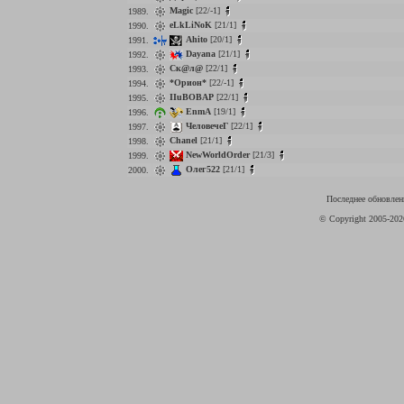
Magic
[22/-1]
1989.
eLkLiNoK
[21/1]
1990.
Ahito
[20/1]
1991.
Dayana
[21/1]
1992.
Ск@л@
[22/1]
1993.
*Орион*
[22/-1]
1994.
IIuBOBAP
[22/1]
1995.
EnmA
[19/1]
1996.
ЧеловечеГ
[22/1]
1997.
Chanel
[21/1]
1998.
NewWorldOrder
[21/3]
1999.
Олег522
[21/1]
2000.
Последнее обновлени
© Copyright 2005-20