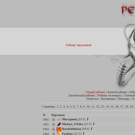
Рейтинг персонажей
Общий рейтинг
|
Боевой рейтинг
|
Рей
Хаотический рейтинг
|
Рейтинг полемарха
|
Элитный
Поместья
|
Наставники
|
Питомцы
|
О
Страницы:
1
,
2
,
3
,
4
,
5
,
6
,
7
,
8
,
9
,
10
,
11
,
12
,
13
,
14
,
15
,
16
,
17
,
18
,
19
,
№
Персонаж
Магаданец
[21/1]
1901.
Madara_Uchiha
[21/1]
1902.
Raschititelniza
[19/1]
1903.
Fushion
[21/1]
1904.