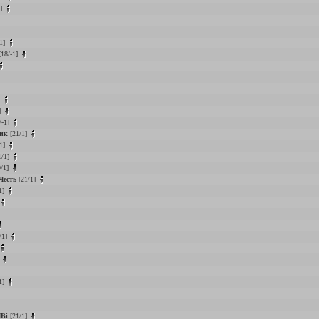
1]
1]
18/-1]
]
]
/-1]
ик
[21/1]
1]
1/1]
/1]
Честь
[21/1]
1]
/1]
]
1]
Bi
[21/1]