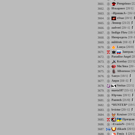
Peregrinus
[2
3661.
Искариот
[20/1]
3662.
~ИришкА~
[16/-
3663.
xStaz
[20/1]
3664.
Леонор
[21/2]
3665.
zadveri
[20/-1]
3666.
Indigo Flow
[18/-
3667.
Нимродель
[19/-
3668.
mildrok
[18/-1]
3669.
Lonya
[20/0]
3670.
Завтрак 
3671.
Paradise Angel
[2
3672.
Korday
[22/1
3673.
МиЛена
[20/
3674.
Alborosso
[19
3675.
Sanyo
[18/1]
3676.
Анри
[18/-1]
3677.
Veritas
[22/1]
3678.
masta187
[15/-1]
3679.
Юрчик
[20/1]
3680.
Pantech
[21/0]
3681.
*HUNTER*
[19/1
3682.
bvictor
[20/-1]
3683.
Kruiser
[19/1
3684.
Призрак
3685.
~EvasioN~
[16/1]
3686.
clikach
[20/1
3687.
Fenix_1
[20/1
3688.