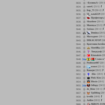
~БусинкА~
[19/-
3633.
saneG
[21/1]
3634.
Бер_73
[20/-1]
3635.
natali229
[23/
3636.
Профессоръ
[
3637.
Shurferer
[20/-1]
3638.
Muntoya
[21/1]
3639.
Serious
[20/-1]
3640.
Demina
[20/1
3641.
Мастадонт
[19/-1
3642.
IHKACATOP
[18
3643.
КритовикЗатейн
3644.
Sheriffka
[20/
3645.
Ландграф
[2
3646.
Kinnakris
[20
3647.
Слава и 
3648.
Professor087
[20/-
3649.
econst
[22/-1]
3650.
Rannjet
[20/1]
3651.
~fifa~
[20/1]
3652.
Pink Kiss
[21
3653.
Illusio
[20/1]
3654.
Jellopy
[24/1
3655.
de_Riter
[18/-1]
3656.
Uplifting
[20/
3657.
kvolik
[18/0]
3658.
Artfire
[19/1]
3659.
MiRON ZOM
3660.