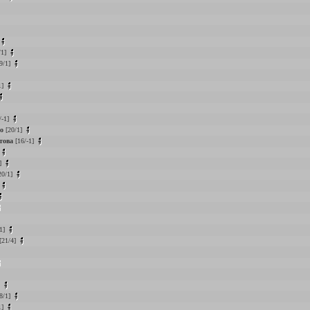
/1]
9/1]
1]
/-1]
ko
[20/1]
това
[16/-1]
]
20/1]
1]
[21/4]
]
8/1]
1]