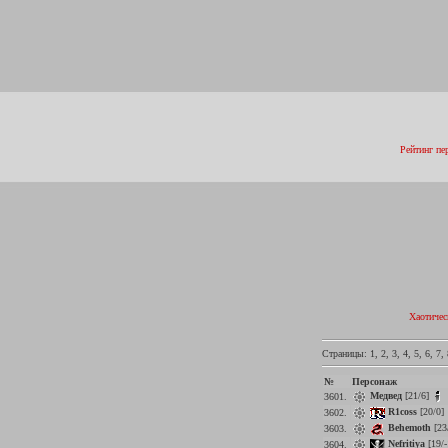
Рейтинг пе
Хаотичес
Страницы:
1
,
2
,
3
,
4
,
5
,
6
,
7
,
№
Персонаж
Медвед
[21/6]
3601.
R1coss
[20/0]
3602.
Behemoth
[23
3603.
Nefritiya
[19/
3604.