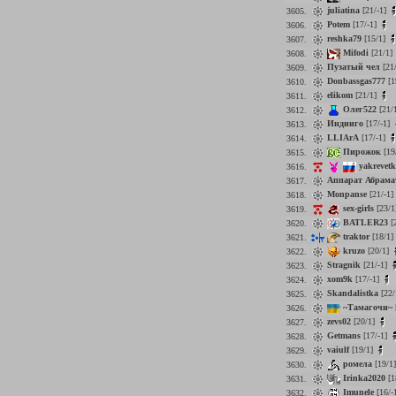
juliatina
[21/-1]
3605.
Potem
[17/-1]
3606.
reshka79
[15/1]
3607.
Mifodi
[21/1]
3608.
Пузатый чел
[21
3609.
Donbassgas777
[1
3610.
elikom
[21/1]
3611.
Олег522
[21/
3612.
Индииго
[17/-1]
3613.
LLIArA
[17/-1]
3614.
Пирожок
[19
3615.
yakrevet
3616.
Аппарат Абрама
3617.
Monpanse
[21/-1]
3618.
sex-girls
[23/1
3619.
BATLER23
[
3620.
traktor
[18/1]
3621.
kruzo
[20/1]
3622.
Stragnik
[21/-1]
3623.
xom9k
[17/-1]
3624.
Skandalistka
[22/
3625.
~Тамагочи~
3626.
zevs02
[20/1]
3627.
Getmans
[17/-1]
3628.
vaiulf
[19/1]
3629.
ромела
[19/1
3630.
Irinka2020
[1
3631.
Imunele
[16/-
3632.