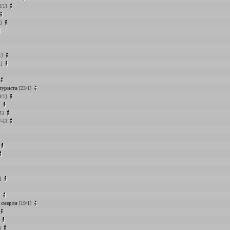
2/1]
1]
1]
1]
туриста
[23/1]
0/1]
]
-1]
/-1]
]
]
 смерти
[19/1]
]
]