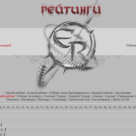
рсонажей
Рейтин
Общий рейтинг
|
Боевой рейтинг
|
Рейтинг Дома Пробудившихся
|
Мирный рейтинг
|
Достижения
кий рейтинг
|
Рейтинг полемарха
|
Элитный Турнир
|
Ледовый Турнир
|
Альены
|
Агромаг
|
Реферальная 
Поместья
|
Наставники
|
Питомцы
|
Олимпиада
|
Тактические бои
|
Бои ветеранов
|
Цветы на ОК
8
,
9
,
10
,
11
,
12
,
13
,
14
,
15
,
16
,
17
,
18
,
19
,
20
,
21
,
22
,
23
,
24
,
25
,
26
,
27
,
28
,
29
,
30
,
31
,
32
,
33
,
34
,
35
,
36
/1]
-1]