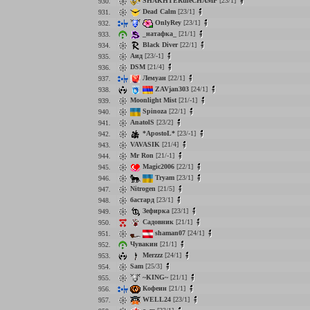
SHAKHTERtheCHAMP
[23/1]
930.
Dead Calm
[23/1]
931.
OnlyRey
[23/1]
932.
_натафка_
[21/1]
933.
Black Diver
[22/1]
934.
Аид
[23/-1]
935.
DSM
[21/4]
936.
Лемуан
[22/1]
937.
ZAVjan303
[24/1]
938.
Moonlight Mist
[21/-1]
939.
Spinoza
[22/1]
940.
AnatolS
[23/2]
941.
*ApostoL*
[23/-1]
942.
VAVASIK
[21/4]
943.
Mr Ron
[21/-1]
944.
Magic2006
[22/1]
945.
Tryam
[23/1]
946.
Nitrogen
[21/5]
947.
бастард
[23/1]
948.
Зефирка
[23/1]
949.
Садовник
[21/1]
950.
shaman07
[24/1]
951.
Чувакин
[21/1]
952.
Merzzz
[24/1]
953.
Sam
[25/3]
954.
~KING~
[21/1]
955.
Кофеин
[21/1]
956.
WELL24
[23/1]
957.