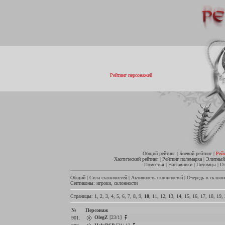
Рейтинг персонажей
Общий рейтинг
|
Боевой рейтинг
|
Рей
Хаотический рейтинг
|
Рейтинг полемарха
|
Элитный
Поместья
|
Наставники
|
Питомцы
|
О
Общий
|
Сила склонностей
|
Активность склонностей
|
Очередь в склонн
Септиконы:
игроки
,
склонности
Страницы:
1
,
2
,
3
,
4
,
5
,
6
,
7
,
8
,
9
,
10
,
11
,
12
,
13
,
14
,
15
,
16
,
17
,
18
,
19
,
№
Персонаж
OlegZ
[23/1]
901.