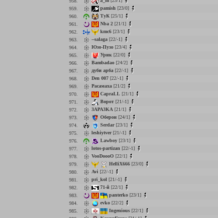
a_m
[23/1]
958.
pamish
[23/0]
959.
ТуК
[25/1]
960.
Nba 2
[21/1]
961.
kmc6
[23/1]
962.
--salaga
[22/-1]
963.
Юзо-Пузо
[23/4]
964.
Урик
[22/0]
965.
Bambadao
[24/2]
966.
дуби арба
[22/-1]
967.
Den 007
[22/-1]
968.
Расамаха
[21/2]
969.
CapraLL
[21/1]
970.
Ворот
[21/-1]
971.
3APA3KA
[21/1]
972.
Оберон
[24/1]
973.
Serdar
[23/1]
974.
leshiytver
[21/-1]
975.
Lawboy
[23/1]
976.
lotos-partizan
[22/-1]
977.
VooDoooO
[22/1]
978.
HelliX666
[23/0]
979.
Avi
[22/-1]
980.
pri_kol
[21/-1]
981.
71-й
[22/1]
982.
panterko
[23/1]
983.
evko
[22/2]
984.
Ingenious
[22/1]
985.