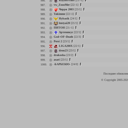
KayzerFrans
[21/-1]
986.
vw_ZoooMer
[22/-1]
987.
Черри 2003
[23/1]
988.
Takimme
[22/-1]
989.
Hybasik
[24/1]
990.
lentyai20
[21/1]
991.
ПИТОН
[21/-1]
992.
Артемикус
[22/1]
993.
God~OF~Death
[22/3]
994.
Persi 2
[23/1]
995.
LIGA200X
[22/1]
996.
dron23
[23/1]
997.
drakosha
[23/2]
998.
asari
[23/1]
999.
-БАРБЕКЮ-
[24/0]
1000.
Последнее обновлени
© Copyright 2005-20