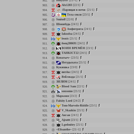
HolyDSP
[21/-1]
902.
Alx1283
[22/1]
903.
-Парящая в ночи-
[21/1]
904.
Тела секси
[23/1]
905.
Smitoff
[22/0]
906.
Шонибудь
[24/1]
907.
Амфитрита
[24/1]
908.
Iakudsa
[24/1]
909.
lesnic
[21/1]
910.
боец280691
[24/1]
911.
ВОИН ВРЕМЁН
[23/1]
912.
TAHKICT22
[24/1]
913.
Копатыч~
[23/5]
914.
Нетудыхата
[21/1]
915.
Кукишка
[23/0]
916.
витёкс
[24/1]
917.
Вейлиада
[21/1]
918.
ЗИЛИМ
[24/1]
919.
Blood Sam
[22/1]
920.
sonsomo
[21/1]
921.
Марконя
[23/2]
922.
Falsity Lord
[24/2]
923.
Tom-Marvolo-Riddle
[23/1]
924.
V_Skazkin
[21/1]
925.
Анган
[24/1]
926.
Ajrattt
[23/1]
927.
Lgedmitry
[25/1]
928.
~Elisanthe~
[21/-1]
929.