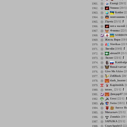
Energi
[20/1]
1961.
Nemezz
[20/1
1962.
Kettler
[2
1963.
монтажник
[
1964.
Zipota
[21/1]
1965.
мега малой
[
1966.
Феникс
[22/1
1967.
SORBO
1968.
Жюль Верн
[19/
1969.
Slavikas
[22/
1970.
Лигейя
[19/0]
1971.
alexm59
[21/1
1972.
Лилит
[23/1]
1973.
Katzbalg
1974.
Ronal-varvar
1975.
Give Me A kiss
[2
1976.
ZefiRock
[20/
1977.
dark_hunter
[
1978.
Kapitoshik
[1
1979.
tarass_
[21/1]
1980.
Диндар07
[16
1981.
Urryi
[22/1]
1982.
Swiss
[18/1]
1983.
Ангел Н
1984.
Михалыч
[21/1]
1985.
Zemekis
[19/-
1986.
3APA3KA
[21/1]
1987.
CrazyApple13
[22
1988.