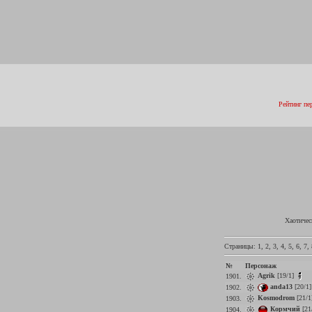
Рейтинг пе
Хаотичес
Страницы:
1
,
2
,
3
,
4
,
5
,
6
,
7
,
№
Персонаж
Agrik
[19/1]
1901.
anda13
[20/1
1902.
Kosmodrom
[21/1
1903.
Кормчий
[21
1904.