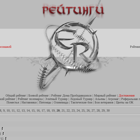
рсонажей
Рейтин
Общий рейтинг
|
Боевой рейтинг
|
Рейтинг Дома Пробудившихся
|
Мирный рейтинг
|
Достижения
кий рейтинг
|
Рейтинг полемарха
|
Элитный Турнир
|
Ледовый Турнир
|
Альены
|
Агромаг
|
Реферальная 
Поместья
|
Наставники
|
Питомцы
|
Олимпиада
|
Тактические бои
|
Бои ветеранов
|
Цветы на ОК
8
,
9
,
10
,
11
,
12
,
13
,
14
,
15
,
16
,
17
,
18
,
19
,
20
,
21
,
22
,
23
,
24
,
25
,
26
,
27
,
28
,
29
,
30
]
]
/1]