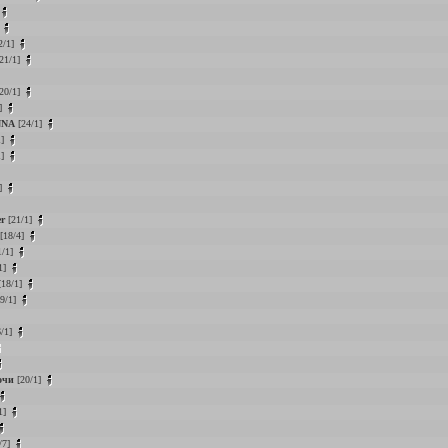
]
2/1]
21/1]
20/1]
]
NNA
[24/1]
1]
1]
]
er
[21/1]
[18/4]
1/1]
1]
18/1]
9/1]
/1]
очи
[20/1]
1]
/7]