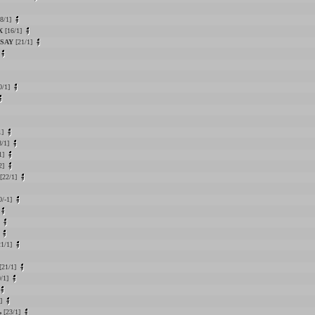
8/1]
X
[16/1]
nSAY
[21/1]
0/1]
1]
8/1]
1]
2]
[22/1]
0/-1]
]
]
1/1]
[21/1]
/1]
1]
ь
[23/1]