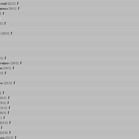
олец0
[22/1]
динка
[20/1]
1]
/1]
S
[20/1]
/1]
гефна~
[19/1]
ан
[19/1]
/1]
ра-
[21/1]
2]
20/1]
23/1]
21/1]
20/1]
1]
[21/1]
[22/0]
ысь
[21/1]