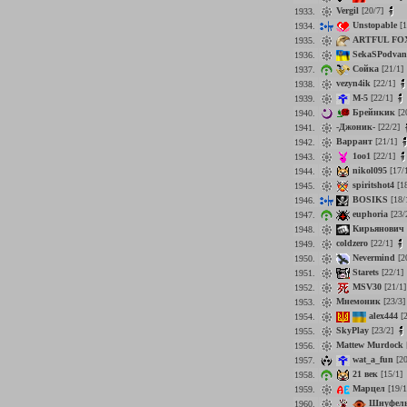
Vergil
[20/7]
1933.
Unstopable
[1
1934.
ARTFUL FO
1935.
SekaSPodva
1936.
Сойка
[21/1]
1937.
vezyn4ik
[22/1]
1938.
M-5
[22/1]
1939.
Брейнкик
[2
1940.
-Джоник-
[22/2]
1941.
Варрант
[21/1]
1942.
1oo1
[22/1]
1943.
nikol095
[17/
1944.
spiritshot4
[1
1945.
BOSIKS
[18/
1946.
euphoria
[23/
1947.
Кирьянович
1948.
coldzero
[22/1]
1949.
Nevermind
[2
1950.
Starets
[22/1]
1951.
MSV30
[21/1
1952.
Мнемоник
[23/3
1953.
alex444
[2
1954.
SkyPlay
[23/2]
1955.
Mattew Murdock
1956.
wat_a_fun
[20
1957.
21 век
[15/1]
1958.
Марцел
[19/
1959.
Шнуфел
1960.