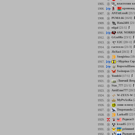
властелин к
1905.
кровожа
1906.
ANTitErroR
[21/
1907.
PUMA 66
[16/0]
1908.
Hata2401
[21
1909.
edgal
[21/1]
1910.
4AK NORRI
1911.
GGn0Re
[23/1]
1912.
U2C
[20/-1]
1913.
гастелло
[21/3]
1914.
JIeXu4
[20/2]
1915.
Snegirina
[18
1916.
~Мурёна Сер
1917.
КорольШам
1918.
Swinopas
[21
1919.
Yombl4
[17/1]
1920.
-Ловчий Вет
1921.
Stas_777
[21/1]
1922.
AntiEmo777
[20/
1923.
W-ZEUS-W
[
1924.
МуРчАлКа
[
1925.
лови плюху
[
1926.
Truperando
[
1927.
LarkofII
[22/
1928.
РедискО
1929.
kvas85
[23/1]
1930.
primmed
1931.
Рыжая р
1932.