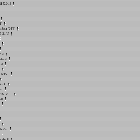
11
[22/1]
1]
фийка
[24/6]
f
[21/1]
]
0/1]
20/1]
/1]
]
[24/2]
21/1]
/1]
4x
[24/4]
/2]
]
]
[21/1]
]
ь
[22/2]