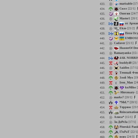
marisable
[17
433.
Скол
[22/1]
434.
Онегин
[24/7
435.
Master1
[20/1
436.
от Арма
437.
Ekzo
[21/2]
438.
Петя Ог
439.
EMBOSI
440.
Cadaver
[21/1]
441.
HunterOf Dr
442.
Ramazyanko
[15/
443.
4AK NORRI
444.
buddy40
[21/
445.
Saidlex
[17/1
446.
Темный Фен
447.
Злой Мух
[19
448.
Iron_Man
[24
449.
kuMiho
[
450.
-Mercenary-
[
451.
marks7
[20/1]
452.
*MeL*
[20/1]
453.
Терриос
[23/
454.
Reincarnatio
455.
Алиса*
[15/1]
456.
За-ДеРеЗа
[17/1]
457.
Piterskii Pan
458.
I7uPaT
[22/1
459.
псих
[24/3]
460.