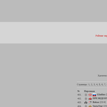
Рейтинг пе
Хаотичес
Страницы:
1
,
2
,
3
,
4
,
5
,
6
,
7
,
№
Персонаж
Gladius
[
401.
ПРЕЗИДЕНТ
402.
Rokas
[23/4]
403.
SnowStar
[19
404.