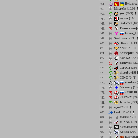
Boldurev
461.
Мистейк
[10/0]
462.
gnn
[20/1]
463.
myster
[15/1]
464.
Dreks221
[10/
465.
Тёмная эль
466.
Green_El
467.
Svetrosha
[21/1]
468.
~Каин~
[24/1
469.
r0vik
[21/-1]
470.
Ализарин
[2
471.
AUSKARAS
[
472.
pashystik
[22
473.
CePeGa
[25/9
474.
chocoboy1984
475.
COyC
[24/1]
476.
yandeex
[
477.
Discovery
[21
478.
xCBOJIO
479.
RTFM-27
[24
480.
4ydiche
[19/4
481.
a_m
[22/1]
482.
Losho
[17/1]
483.
Mores
[21/1]
484.
MIXAL
[21/1
485.
Кирьянович
486.
Kosiak
[20/1
487.
Шнуфел
488.