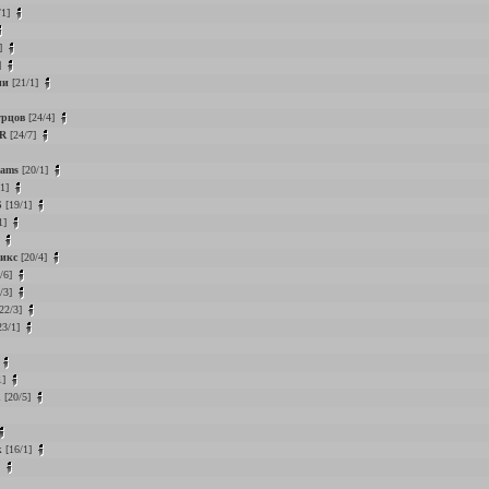
/1]
]
]
ни
[21/1]
урцов
[24/4]
R
[24/7]
eams
[20/1]
-1]
S
[19/1]
1]
]
икс
[20/4]
/6]
/3]
22/3]
23/1]
1]
n
[20/5]
k
[16/1]
]