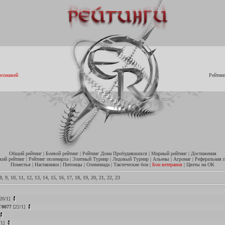
рсонажей
Рейтин
Общий рейтинг
|
Боевой рейтинг
|
Рейтинг Дома Пробудившихся
|
Мирный рейтинг
|
Достижения
кий рейтинг
|
Рейтинг полемарха
|
Элитный Турнир
|
Ледовый Турнир
|
Альены
|
Агромаг
|
Реферальная 
Поместья
|
Наставники
|
Питомцы
|
Олимпиада
|
Тактические бои
|
Бои ветеранов
|
Цветы на ОК
8
,
9
,
10
,
11
,
12
,
13
,
14
,
15
,
16
,
17
,
18
,
19
,
20
,
21
,
22
,
23
20/1]
0077
[22/1]
/1]