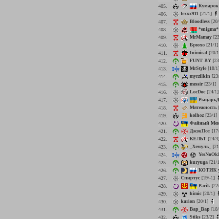
Кумарок
405.
lexxx911
[21/1]
406.
Bloodless
[20
407.
*enigma*
408.
MrMamay
[23
409.
Брюхо
[21/1
410.
Inimical
[20/
411.
FUNT BY
[23
412.
MrStyle
[18/1
413.
myrzilkin
[23
414.
messir
[23/1]
415.
LocDoc
[24/1
416.
РыцарьД
417.
Мятежность
[
418.
kolhoz
[23/1]
419.
Файный Ме
420.
ДжэкПот
[17
421.
КЕЛЬТ
[24/3
422.
_Хемуль_
[21
423.
YesNoOk
424.
kuryuga
[21/
425.
КОТИК 
426.
Спиртус
[19/-1]
427.
Parik
[22
428.
himic
[20/1]
429.
karion
[20/1]
430.
Вар_Вар
[18
431.
Stiks
[23/2]
432.