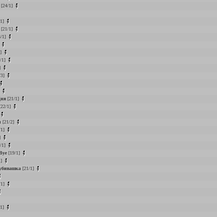
[24/1]
/1]
[21/1]
/1]
]
1]
/1]
]
/3]
]
ня
[21/1]
22/1]
н
[21/2]
/1]
]
/1]
Bye
[19/1]
1]
убивашка
[21/1]
/1]
/1]