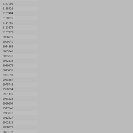
3147099
3138926
3137464
3130010
3114766
3113676
3107172
3086019
3069045
3054366
3039345
3035247
3032338
3030476
3013255
2994691
2985487
2975743
2968694
2951440
2935324
2929204
2917946
2913947
2912827
2902619
2886279
2877573