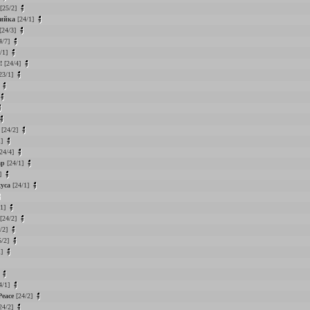
[25/2]
фийка
[24/1]
[24/3]
4/7]
/1]
!
[24/4]
23/1]
]
[24/2]
1]
24/4]
ар
[24/1]
]
уса
[24/1]
/1]
[24/2]
/2]
5/2]
1]
]
4/1]
Peace
[24/2]
24/2]