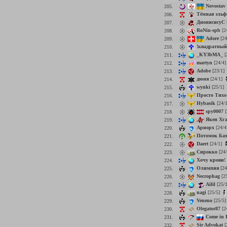
Novostav
205.
Тёмная эль
206.
ДионисисуС
207.
RoNin-spb
[2
208.
Adore
[24
209.
!квадратный
210.
_KY3bMA_
[
211.
martyn
[24/4
212.
Adobe
[23/1]
213.
дюня
[24/1]
214.
wynki
[25/1]
215.
Просто Тихо
216.
Hybasik
[24/
217.
spy0007
[
218.
Якен Хг
219.
Ариорх
[24/4
220.
Потомок Бах
221.
Daert
[24/1]
222.
Сирокко
[24
223.
Хочу крови!
224.
Олимпия
[24
225.
Necrophag
[2
226.
Ailil
[25/
227.
nagi
[25/5]
228.
Veneno
[25/5
229.
Olegator87
[2
230.
Come in 
231.
Sir Advokat
[
232.