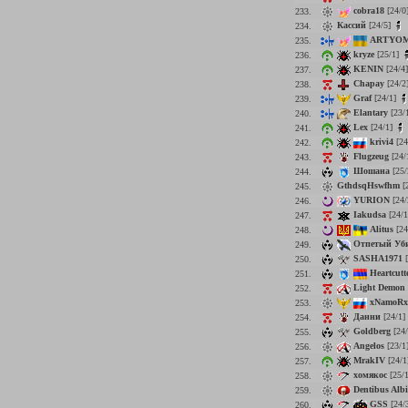
cobra18
[24/0
233.
Кассий
[24/5]
234.
ARTYOM
235.
kryze
[25/1]
236.
KENIN
[24/4
237.
Chapay
[24/2
238.
Graf
[24/1]
239.
Elantary
[23/
240.
Lex
[24/1]
241.
krivi4
[24
242.
Flugzeug
[24/
243.
Шошана
[25/
244.
GthdsqHswfhm
[
245.
YURION
[24/
246.
Iakudsa
[24/
247.
Alitus
[24
248.
Отпетый Уб
249.
SASHA1971
[
250.
Heartcutt
251.
Light Demon
252.
xNamoRx
253.
Данни
[24/1]
254.
Goldberg
[24
255.
Angelos
[23/1
256.
MrakIV
[24/1
257.
хомякос
[25/
258.
Dentibus Albi
259.
GSS
[24/
260.