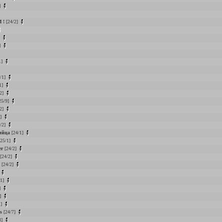
]
 !
[24/2]
]
]
1]
/1]
1]
2]
25/9]
2]
1]
/2]
ийца
[24/1]
25/1]
er
[24/2]
[24/2]
[24/2]
/1]
]
]
1]
s
[24/7]
3]