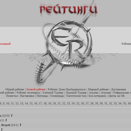
рсонажей
Рейтин
Общий рейтинг
|
Боевой рейтинг
|
Рейтинг Дома Пробудившихся
|
Мирный рейтинг
|
Достижения
кий рейтинг
|
Рейтинг полемарха
|
Элитный Турнир
|
Ледовый Турнир
|
Альены
|
Агромаг
|
Реферальная 
Поместья
|
Наставники
|
Питомцы
|
Олимпиада
|
Тактические бои
|
Бои ветеранов
|
Цветы на ОК
8
,
9
,
10
,
11
,
12
,
13
,
14
,
15
,
16
,
17
,
18
,
19
,
20
,
21
,
22
,
23
,
24
,
25
,
26
,
27
,
28
,
29
,
30
,
31
,
32
,
33
,
34
,
35
,
36
n
[25/9]
4/1]
 Ястреб
[24/1]
]