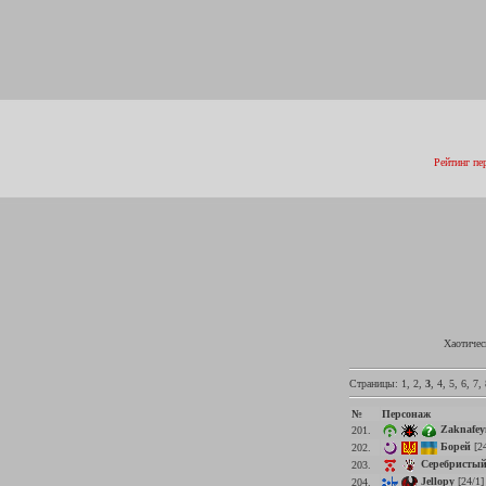
Рейтинг пе
Хаотичес
Страницы:
1
,
2
,
3
,
4
,
5
,
6
,
7
,
№
Персонаж
Zaknafey
201.
Борей
[2
202.
Серебристый
203.
Jellopy
[24/1
204.