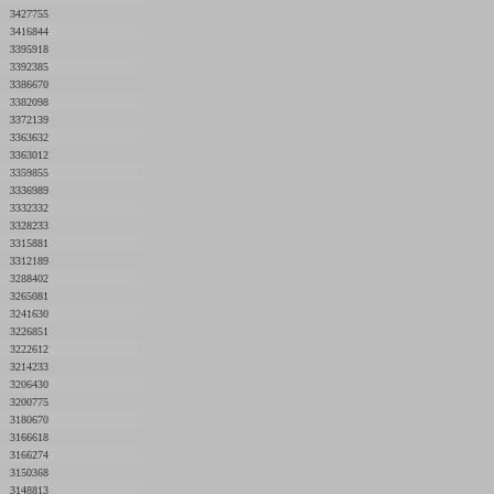
3427755
3416844
3395918
3392385
3386670
3382098
3372139
3363632
3363012
3359855
3336989
3332332
3328233
3315881
3312189
3288402
3265081
3241630
3226851
3222612
3214233
3206430
3200775
3180670
3166618
3166274
3150368
3148813