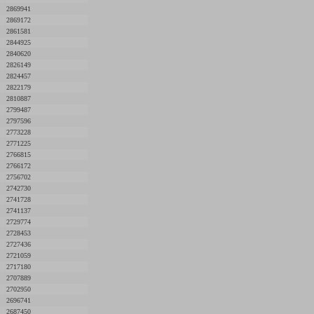
2869941
2869172
2861581
2844925
2840620
2826149
2824457
2822179
2810887
2799487
2797596
2773228
2771225
2766815
2766172
2756702
2742730
2741728
2741137
2729774
2728453
2727436
2721059
2717180
2707889
2702950
2696741
2687450