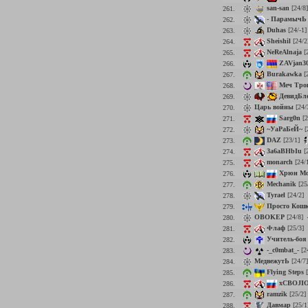
san-san
[24/8
261.
- ПарамычЬ 
262.
Duhas
[24/-1
263.
Sheishil
[24/2
264.
NeReAlnaja
[
265.
ZAVjan3
266.
Burakawka
[
267.
Меч Тро
268.
ДевидБл
269.
Царь войны
[24/
270.
Sarg0n
[2
271.
~УаРаБеЙ~
[
272.
DAZ
[23/1]
273.
3a6aBHbIu
[
274.
monarch
[24/
275.
Хрюн М
276.
Mechanik
[25
277.
Tyrael
[24/2]
278.
Просто Кош
279.
OBOKEP
[24/8]
280.
Флаф
[25/3]
281.
Учитель-боя
282.
-_c0mbat_-
[2
283.
МедвежутЬ
[24/7
284.
Flying Steps
[
285.
xCBOJIO
286.
ramzik
[25/2]
287.
Давмар
[25/1
288.