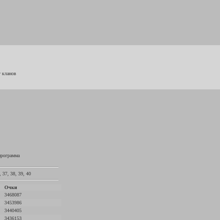
г кланов
программа
,
37
,
38
,
39
,
40
Очки
3468087
3453986
3440405
3436153