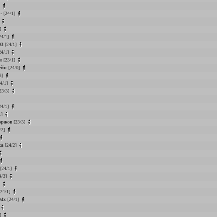
]
-
[24/1]
]
]
24/1]
03
[24/1]
24/1]
и
[23/1]
ейн
[24/0]
3]
4/1]
23/3]
24/1]
1]
оржов
[23/3]
/2]
ка
[24/2]
[24/1]
4/3]
]
24/1]
4x
[24/1]
]