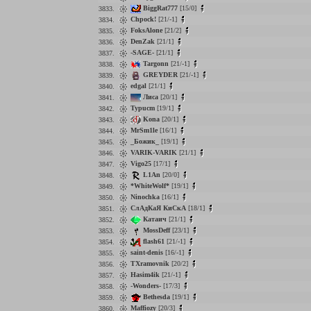
BiggRat777
[15/0]
3833.
Chpock!
[21/-1]
3834.
FoksAlone
[21/2]
3835.
DenZak
[21/1]
3836.
-SAGE-
[21/1]
3837.
Targonn
[21/-1]
3838.
GREYDER
[21/-1]
3839.
edgal
[21/1]
3840.
Лиса
[20/1]
3841.
Typucm
[19/1]
3842.
Kona
[20/1]
3843.
MrSm1le
[16/1]
3844.
_Божик_
[19/1]
3845.
VARIK-VARIK
[21/1]
3846.
Vigo25
[17/1]
3847.
L1An
[20/0]
3848.
*WhiteWolf*
[19/1]
3849.
Ninochka
[16/1]
3850.
СлАдКаЯ КиСкА
[18/1]
3851.
Катаич
[21/1]
3852.
MossDeff
[23/1]
3853.
flash61
[21/-1]
3854.
saint-denis
[16/-1]
3855.
TXramovnik
[20/2]
3856.
Hasim4ik
[21/-1]
3857.
-Wonders-
[17/3]
3858.
Bethesda
[19/1]
3859.
Maffiozy
[20/3]
3860.