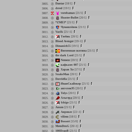
Dantar
[18/1]
3805.
drred
[19/1]
3806.
vorobamax
[21/1]
3807.
Hunter-Bullet
[20/1]
3808.
*ZMEI*
[21/1]
3809.
Чувашлёнок
[21/1]
3810.
Vaz1k
[21/-1]
3811.
Тюбик
[20/1]
3812.
Blood Avenger
[19/-1]
3813.
Dimanich55
[19/1]
3814.
Внеземная скотина
[21/1]
3815.
the dark Lord
[21/1]
3816.
Nemezz
[20/1]
3817.
кафказес 007
[21/1]
3818.
Харан Хо
[17/1]
3819.
SnakeMan
[20/1]
3820.
Davriella
[21/1]
3821.
ИванСкайокер
[21/1]
3822.
ангелок95
[20/1]
3823.
Tolys
[20/1]
3824.
Альгерд
[20/1]
3825.
Ichigo
[21/1]
3826.
Anum
[21/1]
3827.
Анрикес
[22/-1]
3828.
viliem
[18/1]
3829.
Bossert
[15/0]
3830.
MotoDruG
[20/-1]
3831.
100IIygoB
[21/1]
3832.