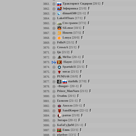
Тракторист Сидоров
[20/1]
3861.
Зефиринка
[21/0]
3862.
dimas6500
[21/-1]
3863.
LakeOfTears
[17/1]
3864.
Сто грамм
[17/1]
3865.
SiLense
[18/1]
3866.
Houren
[17/1]
3867.
Lonya
[20/0]
3868.
FelloN
[21/1]
3869.
CrownA
[21/1]
3870.
Ijn
[21/2]
3871.
MeTuc
[20/-1]
3872.
-Slayer-
[13/1]
3873.
Spartak11
[21/1]
3874.
мегас
[21/1]
3875.
PUMA 66
[16/0]
3876.
starfolk
[17/0]
3877.
~Booger~
[20/-1]
3878.
Prince_ManNaro
[21/1]
3879.
Отабек
[20/1]
3880.
Галилео
[21/-1]
3881.
Ахелло
[19/-1]
3882.
SandKeeper
[22/-1]
3883.
parras
[21/0]
3884.
Энтаро
[20/-1]
3885.
БаГаГуДиМ
[21/-1]
3886.
Евик
[22/1]
3887.
playboy
[13/1]
3888.