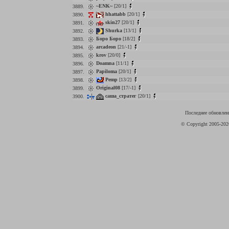
~ENK~
[20/1]
3889.
hhattabb
[20/1]
3890.
skin27
[20/1]
3891.
Shurka
[13/1]
3892.
Боро Боро
[18/2]
3893.
arcadeon
[21/-1]
3894.
krov
[20/0]
3895.
Doamna
[11/1]
3896.
Papiloma
[20/1]
3897.
Pemp
[13/2]
3898.
Original08
[17/-1]
3899.
саша_стратег
[20/1]
3900.
Последнее обновлени
© Copyright 2005-20