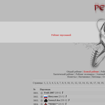
Рейтинг персонажей
Общий рейтинг
|
Боевой рейтинг
|
Рей
Хаотический рейтинг
|
Рейтинг полемарха
|
Элитный
Поместья
|
Наставники
|
Питомцы
|
О
Страницы:
1
,
2
,
3
,
4
,
5
,
6
,
7
,
8
,
9
,
10
,
11
,
12
,
13
,
14
,
15
,
16
,
17
,
18
,
19
,
№
Персонаж
Froll-2007
[19/1]
3801.
Инсулин
[21/1]
3802.
SunnyLika
[19/-1]
3803.
*МАКС*
[21/1]
3804.