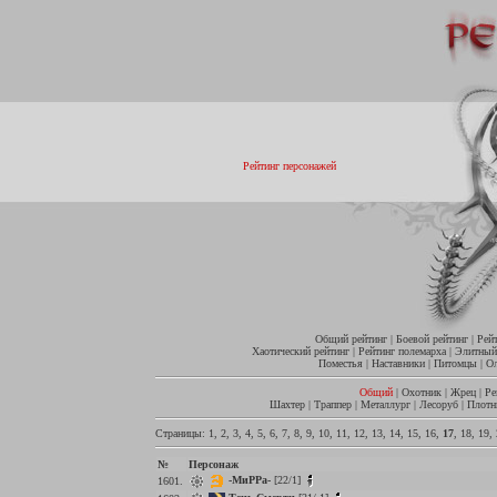
Рейтинг персонажей
Общий рейтинг
|
Боевой рейтинг
|
Рей
Хаотический рейтинг
|
Рейтинг полемарха
|
Элитный
Поместья
|
Наставники
|
Питомцы
|
О
Общий
|
Охотник
|
Жрец
|
Ре
Шахтер
|
Траппер
|
Металлург
|
Лесоруб
|
Плотн
Страницы:
1
,
2
,
3
,
4
,
5
,
6
,
7
,
8
,
9
,
10
,
11
,
12
,
13
,
14
,
15
,
16
,
17
,
18
,
19
,
№
Персонаж
-МиРРа-
[22/1]
1601.