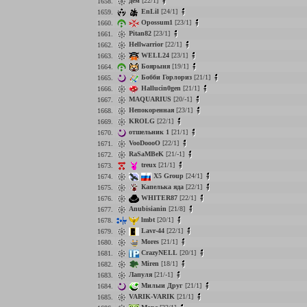
дем
[22/1]
1658.
EnLil
[24/1]
1659.
Opossum1
[23/1]
1660.
Pitan82
[23/1]
1661.
Hellwarrior
[22/1]
1662.
WELL24
[23/1]
1663.
Боярыня
[19/1]
1664.
Бобби Горлориз
[21/1]
1665.
Hallucin0gen
[21/1]
1666.
MAQUARIUS
[20/-1]
1667.
Непокоренная
[23/1]
1668.
KROLG
[22/1]
1669.
отшельник 1
[21/1]
1670.
VooDoooO
[22/1]
1671.
RaSaMBeK
[21/-1]
1672.
treux
[21/1]
1673.
X5 Group
[24/1]
1674.
Капелька яда
[22/1]
1675.
WHITER87
[22/1]
1676.
Anubisianin
[21/8]
1677.
lmbt
[20/1]
1678.
Lavr-44
[22/1]
1679.
Mores
[21/1]
1680.
CrazyNELL
[20/1]
1681.
Miren
[18/1]
1682.
Лапуля
[21/-1]
1683.
Милыи Друг
[21/1]
1684.
VARIK-VARIK
[21/1]
1685.