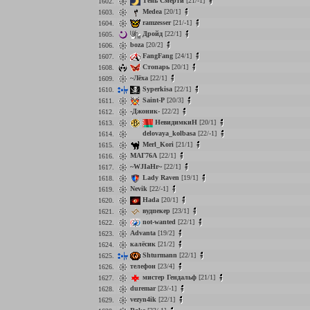
Тень Смерти
[21/-1]
1602.
Medea
[20/1]
1603.
ramzesser
[21/-1]
1604.
Дройд
[22/1]
1605.
boza
[20/2]
1606.
FangFang
[24/1]
1607.
Стопарь
[20/1]
1608.
~Лёха
[22/1]
1609.
Syperkisa
[22/1]
1610.
Saint-P
[20/3]
1611.
-Джоник-
[22/2]
1612.
НевидимкиН
[20/1]
1613.
delovaya_kolbasa
[22/-1]
1614.
Merl_Kori
[21/1]
1615.
МАГ76А
[22/1]
1616.
~WJIaHr~
[22/1]
1617.
Lady Raven
[19/1]
1618.
Nevik
[22/-1]
1619.
Hada
[20/1]
1620.
вудпекер
[23/1]
1621.
not-wanted
[22/1]
1622.
Advanta
[19/2]
1623.
калёсик
[21/2]
1624.
Shturmann
[22/1]
1625.
телефон
[23/4]
1626.
мистер Гендальф
[21/1]
1627.
duremar
[23/-1]
1628.
vezyn4ik
[22/1]
1629.