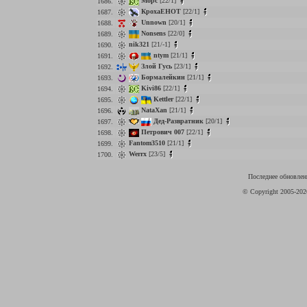
Mopc
[22/1]
1686.
КрохаЕНОТ
[22/1]
1687.
Unnown
[20/1]
1688.
Nonsens
[22/0]
1689.
nik321
[21/-1]
1690.
ntym
[21/1]
1691.
Злой Гусь
[23/1]
1692.
Бормалейкин
[21/1]
1693.
Kivi86
[22/1]
1694.
Kettler
[22/1]
1695.
NataXan
[21/1]
1696.
Дед-Развратник
[20/1]
1697.
Петрович 007
[22/1]
1698.
Fantom3510
[21/1]
1699.
Werrx
[23/5]
1700.
Последнее обновлени
© Copyright 2005-20