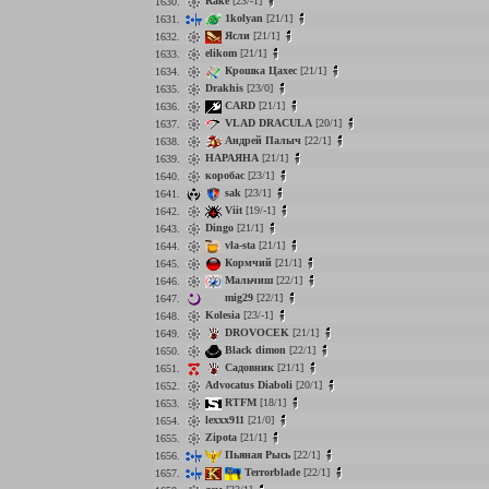
Rake
[23/-1]
1630.
1kolyan
[21/1]
1631.
Ясли
[21/1]
1632.
elikom
[21/1]
1633.
Крошка Цахес
[21/1]
1634.
Drakhis
[23/0]
1635.
CARD
[21/1]
1636.
VLAD DRACULA
[20/1]
1637.
Андрей Палыч
[22/1]
1638.
НАРАЯНА
[21/1]
1639.
коробас
[23/1]
1640.
sak
[23/1]
1641.
Viit
[19/-1]
1642.
Dingo
[21/1]
1643.
vla-sta
[21/1]
1644.
Кормчий
[21/1]
1645.
Мальчиш
[22/1]
1646.
mig29
[22/1]
1647.
Kolesia
[23/-1]
1648.
DROVOCEK
[21/1]
1649.
Black dimon
[22/1]
1650.
Садовник
[21/1]
1651.
Advocatus Diaboli
[20/1]
1652.
RTFM
[18/1]
1653.
lexxx911
[21/0]
1654.
Zipota
[21/1]
1655.
Пьяная Рысь
[22/1]
1656.
Terrorblade
[22/1]
1657.