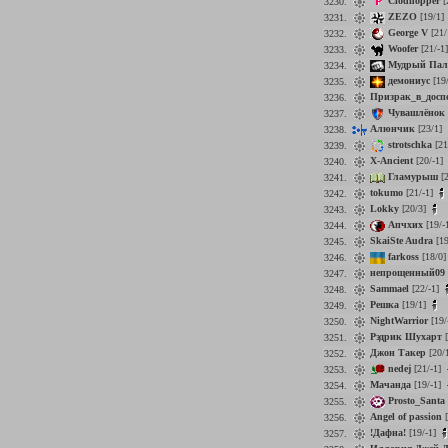
Clodhopper
[
3230.
ZEZO
[19/1]
3231.
George V
[21/
3232.
Woofer
[21/-1
3233.
Мудрый Пал
3234.
демониус
[19
3235.
Призрак_в_досп
3236.
Чувашлёнок
3237.
Алюнчик
[23/1]
3238.
strotschka
[21
3239.
X-Ancient
[20/-1]
3240.
Гламурыш
[2
3241.
tokumo
[21/-1]
3242.
Lokky
[20/3]
3243.
Апчхих
[19/-
3244.
SkaiSte Audra
[19
3245.
farkoss
[18/0
3246.
непрощенный09
3247.
Sammael
[22/-1]
3248.
Решка
[19/1]
3249.
NightWarrior
[19/
3250.
Рэдрик Шухарт
[
3251.
Джон Такер
[20/
3252.
nedej
[21/-1]
3253.
Мачанда
[19/-1]
3254.
Prosto_Santa
3255.
Angel of passion
[
3256.
!Дафна!
[19/-1]
3257.