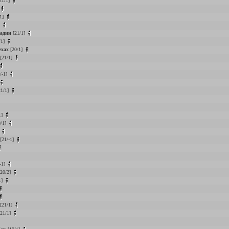
21/1]
1]
]
адин
[21/1]
/1]
ехах
[20/1]
[21/1]
/-1]
1/1]
1]
/1]
]
[21/-1]
-1]
20/2]
1]
[21/1]
21/1]